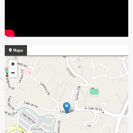
Mapa
+
−