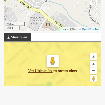
200 m
500 ft
Leaflet
| Wasi - ©
OpenStreetMap
Street View
Ver Ubicación
en
street view