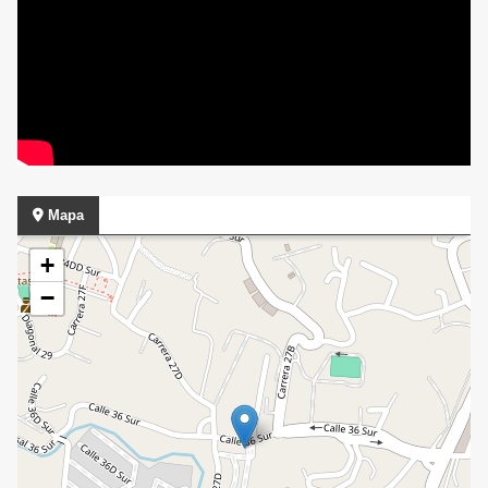
Mapa
+
−