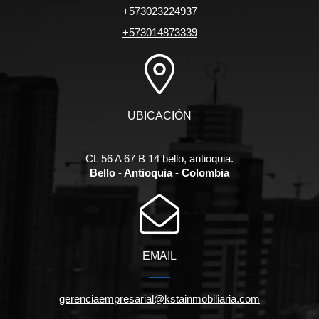
+573023224937
+573014873339
UBICACIÓN
CL 56 A 67 B 14 bello, antioquia.
Bello - Antioquia - Colombia
EMAIL
gerenciaempresarial@kstainmobiliaria.com