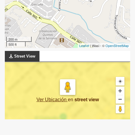
200 m
500 ft
Leaflet
| Wasi - ©
OpenStreetMap
Street View
Ver Ubicación
en
street view