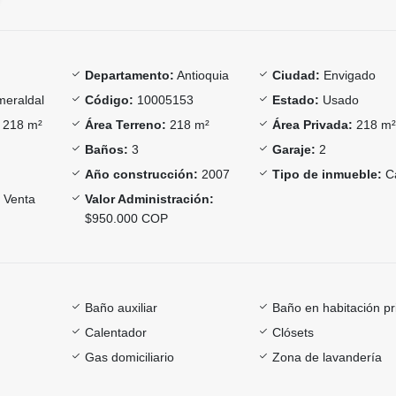
Departamento:
Antioquia
Ciudad:
Envigado
eraldal
Código:
10005153
Estado:
Usado
218 m²
Área Terreno:
218 m²
Área Privada:
218 m
Baños:
3
Garaje:
2
Año construcción:
2007
Tipo de inmueble:
C
Venta
Valor Administración:
$950.000 COP
Baño auxiliar
Baño en habitación pr
Calentador
Clósets
Gas domiciliario
Zona de lavandería