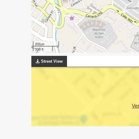
200 m
500 ft
Street View
Ve