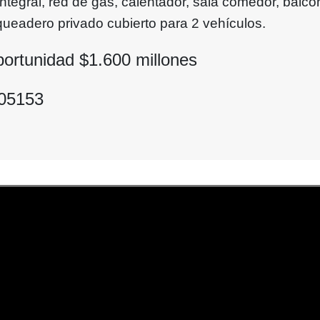
ntegral, red de gas, calentador, sala comedor, balcó
queadero privado cubierto para 2 vehículos.
portunidad $
1.600
millones
005153