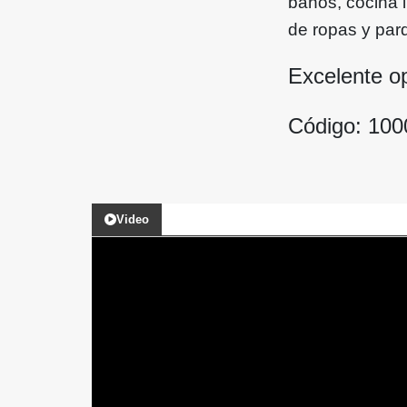
baños, cocina i
de ropas y par
Excelente o
Código: 10
Video