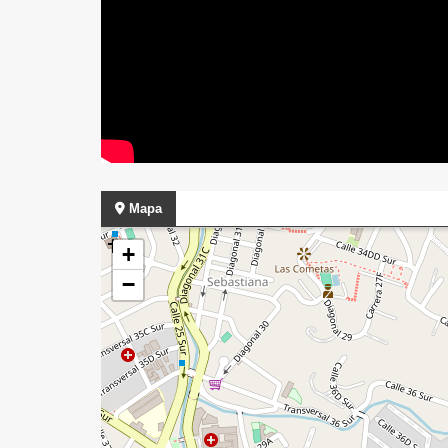
Mapa
+
−