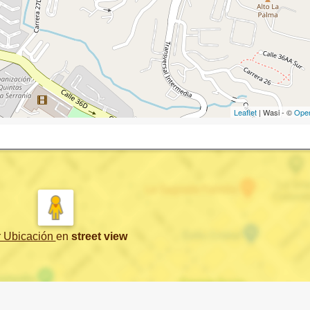
Leaflet
| Wasi - ©
Ope
r Ubicación
en
street view