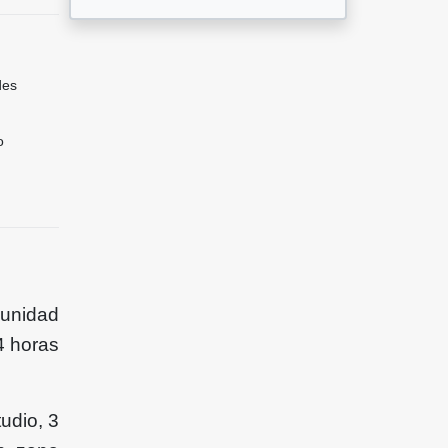
des
o
 unidad
24 horas
udio, 3