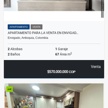
APARTAMENTO
VENTA
APARTAMENTO PARA LA VENTA EN ENVIGAD…
Envigado, Antioquia, Colombia
2
Alcobas
1
Garaje
2
2
Baños
67
Área m
Venta
$570.000.000
COP
col