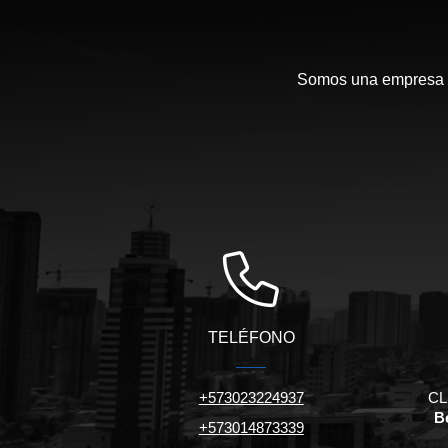
Somos una empresa en
TELÉFONO
+573023224937
CL 
Be
+573014873339