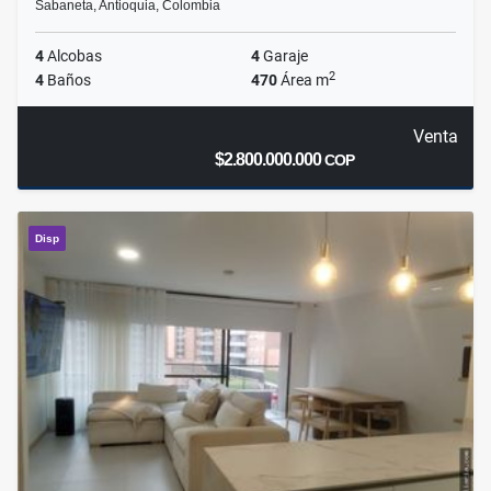
Sabaneta, Antioquia, Colombia
4
Alcobas
4
Garaje
2
4
Baños
470
Área m
Venta
$2.800.000.000
COP
Disp