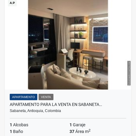
A.P
APARTAMENTO
VENTA
APARTAMENTO PARA LA VENTA EN SABANETA…
Sabaneta, Antioquia, Colombia
1
Alcobas
1
Garaje
2
1
Baño
37
Área m