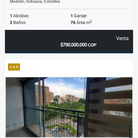
Medellín, Antioquia, Colombia
1
Alcobas
1
Garaje
2
2
Baños
76
Área m
Venta
$790.000.000
COP
C.A.R