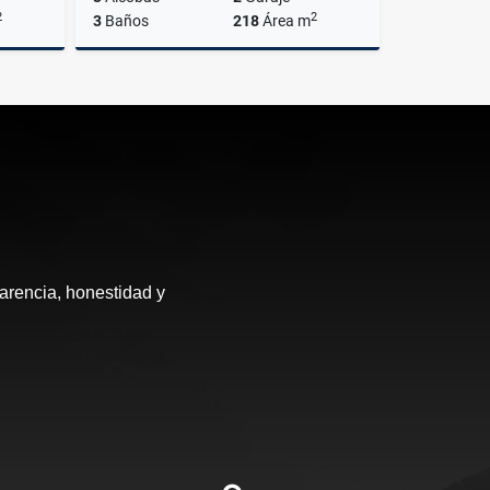
2
2
3
Baños
218
Área m
Venta
Venta
$1.600.000.000
arencia, honestidad y