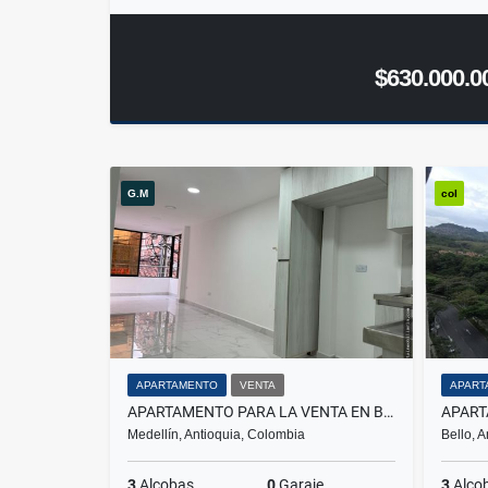
$630.000.0
G.M
col
APARTAMENTO
VENTA
APART
APARTAMENTO PARA LA VENTA EN BELEN PARQUE
Medellín, Antioquia, Colombia
Bello, 
3
Alcobas
0
Garaje
3
Alco