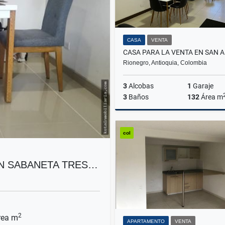
CASA
VENTA
Rionegro, Antioquia, Colombia
3
Alcobas
1
Garaje
3
Baños
132
Área m
col
$900.000.000
EN SABANETA TRES…
2
ea m
APARTAMENTO
VENTA