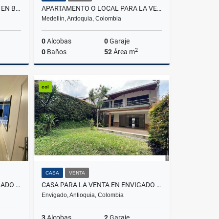
APARTAMENTO PARA LA VENTA EN BELLO AMAZONIA
APARTAMENTO O LOCAL PARA LA VENTA EN RODEO ALTO
Medellín, Antioquia, Colombia
0
Alcobas
0
Garaje
2
0
Baños
52
Área m
Venta
Venta
col
$390.000.000
CASA
VENTA
CASA PARA LA VENTA EN ENVIGADO CAMINO VERDE
CASA PARA LA VENTA EN ENVIGADO LOMA DEL ESMERALDAL
Envigado, Antioquia, Colombia
3
Alcobas
2
Garaje