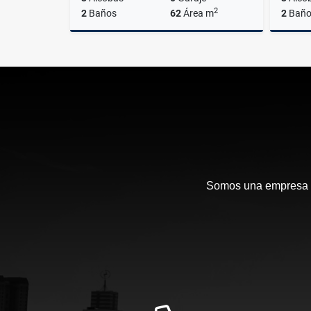
2
2
Baños
62
Área m
2
Baño
Venta
$380.000.000
Somos una empresa en