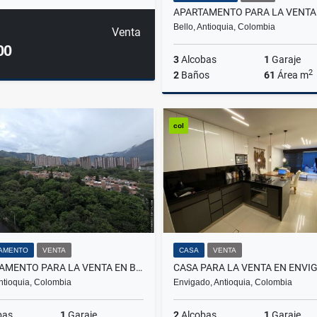
Bello, Antioquia, Colombia
Venta
00
3
Alcobas
1
Garaje
2
2
Baños
61
Área m
col
$365.000.000
AMENTO
VENTA
CASA
VENTA
APARTAMENTO PARA LA VENTA EN BELLO AMAZONIA
Antioquia, Colombia
Envigado, Antioquia, Colombia
bas
1
Garaje
2
Alcobas
1
Garaje