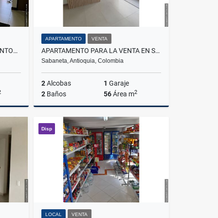
APARTAMENTO
VENTA
CASA PARA LA VENTA EN SAN ANTONIO DE PEREIRA
APARTAMENTO PARA LA VENTA EN SABANETA LOMA DE SAN JOSE
Sabaneta, Antioquia, Colombia
2
Alcobas
1
Garaje
2
2
2
Baños
56
Área m
Venta
Venta
Disp
$510.000.000
LOCAL
VENTA