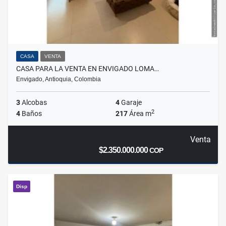
CASA
VENTA
CASA PARA LA VENTA EN ENVIGADO LOMA…
Envigado, Antioquia, Colombia
3
Alcobas
4
Garaje
2
4
Baños
217
Área m
Venta
$2.350.000.000
COP
Disp