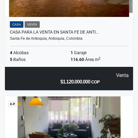
CASA
VENTA
CASA PARA LA VENTA EN SANTA FE DE ANTI…
Santa Fe de Antioquia, Antioquia, Colombia
4
Alcobas
1
Garaje
2
5
Baños
116.60
Área m
Venta
$1.120.000.000
COP
A.P