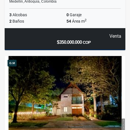
Medellín, Antioquia, Colombia
3
Alcobas
0
Garaje
2
2
Baños
54
Área m
Venta
$350.000.000
COP
G.M