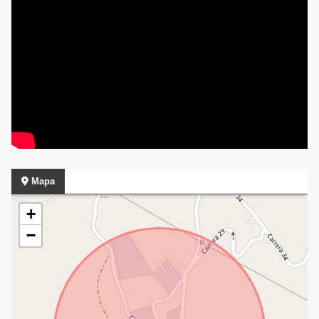
Mapa
+
−