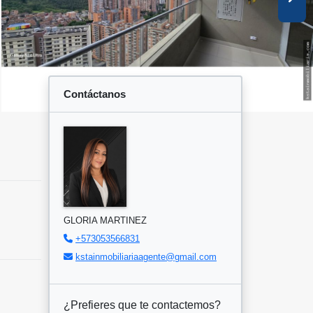
Contáctanos
GLORIA MARTINEZ
+573053566831
kstainmobiliariaagente@gmail.com
¿Prefieres que te contactemos?