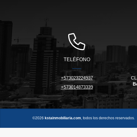
TELÉFONO
+573023224937
CL 
Be
+573014873339
©2026
kstainmobiliaria.com
, todos los derechos reservados.