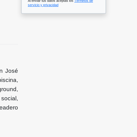
Al enviar tus datos aceptas los
Términos de
servicio y privacidad
an José
iscina,
ground,
social,
ueadero