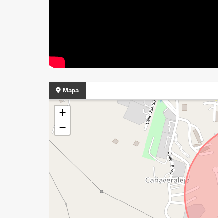
Mapa
+
−