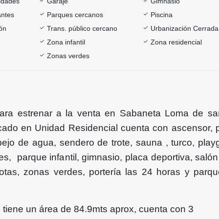
sidades
Garaje
Gimnasio
antes
Parques cercanos
Piscina
ón
Trans. público cercano
Urbanización Cerrada
Zona infantil
Zona residencial
Zonas verdes
ara estrenar a la venta en Sabaneta Loma de s
icado en Unidad Residencial cuenta con ascensor, p
ejo de agua, sendero de trote, sauna , turco, play
s, parque infantil, gimnasio, placa deportiva, salón 
tas, zonas verdes, portería las 24 horas y parq
 tiene un área de 84.9mts aprox, cuenta con 3