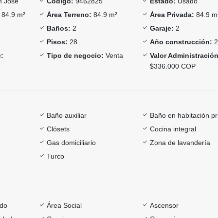
 Jose
Código:
9462825
Estado:
Usado
84.9 m²
Área Terreno:
84.9 m²
Área Privada:
84.9 m
Baños:
2
Garaje:
2
Pisos:
28
Año construcción:
2
:
Tipo de negocio:
Venta
Valor Administración
$336.000 COP
Baño auxiliar
Baño en habitación pr
Clósets
Cocina integral
Gas domiciliario
Zona de lavandería
Turco
ado
Área Social
Ascensor