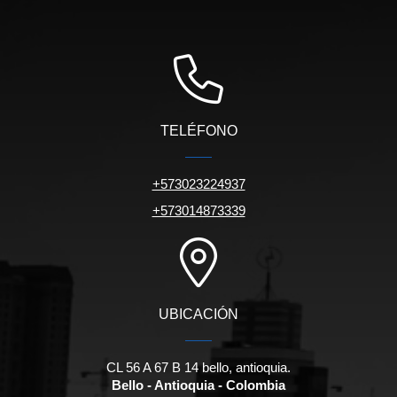
TELÉFONO
+573023224937
+573014873339
UBICACIÓN
CL 56 A 67 B 14 bello, antioquia.
Bello - Antioquia - Colombia