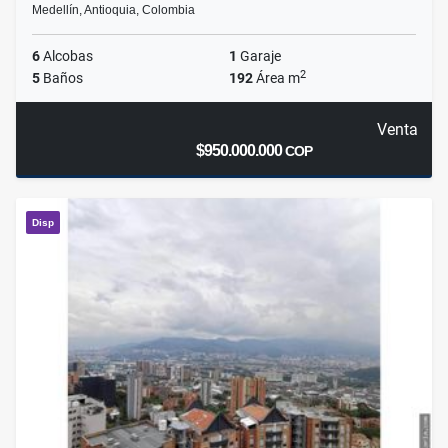
Medellín, Antioquia, Colombia
6
Alcobas
1
Garaje
2
5
Baños
192
Área m
Venta
$950.000.000
COP
Disp