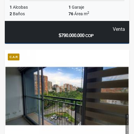
1
Alcobas
1
Garaje
2
2
Baños
76
Área m
Venta
$790.000.000
COP
C.A.R