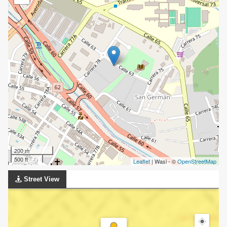
200 m
500 ft
Leaflet
| Wasi - ©
OpenStreetMap
Street View