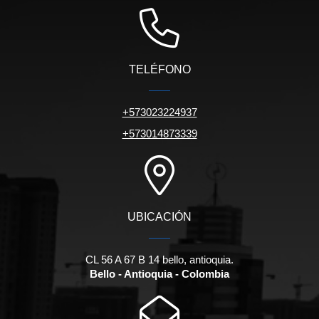
TELÉFONO
+573023224937
+573014873339
UBICACIÓN
CL 56 A 67 B 14 bello, antioquia.
Bello - Antioquia - Colombia