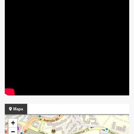
Mapa
+
−