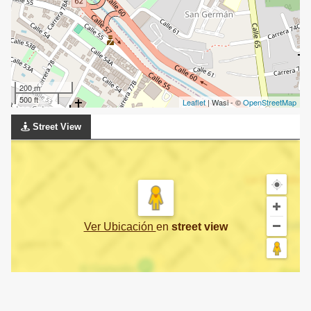
200 m
500 ft
Leaflet
| Wasi - ©
OpenStreetMap
Street View
Ver Ubicación
en
street view