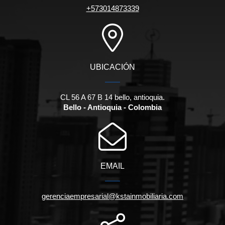
+573014873339
UBICACIÓN
CL 56 A 67 B 14 bello, antioquia.
Bello - Antioquia - Colombia
EMAIL
gerenciaempresarial@kstainmobiliaria.com