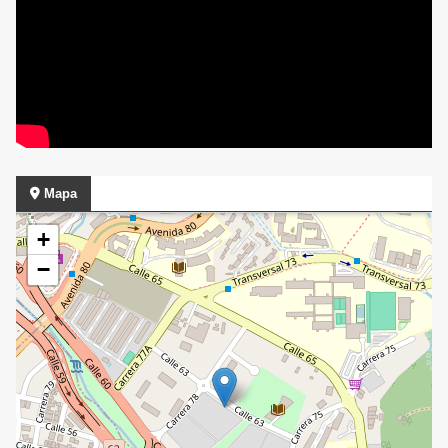
Mapa
+
−