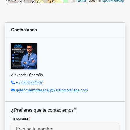
Leaflet
| Wasi - ©
OpenStreetMap
Contáctanos
Alexander Castaño
+573023224937
gerenciaempresarial@kstainmobiliaria.com
¿Prefieres que te contactemos?
*
Tu nombre