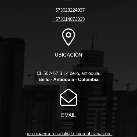
+573023224937
+573014873339
UBICACIÓN
CL 56 A 67 B 14 bello, antioquia.
Bello - Antioquia - Colombia
EMAIL
gerenciaempresarial@kstainmobiliaria.com