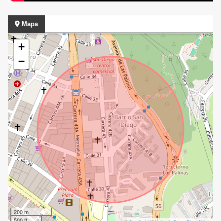
Mapa
+
−
200 m
500 ft