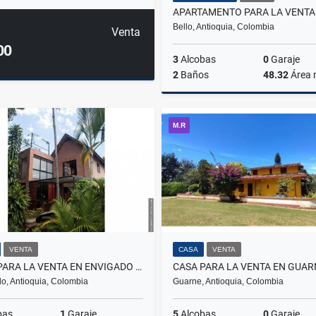
Bello, Antioquia, Colombia
Venta
00
3
Alcobas
0
Garaje
2
Baños
48.32
Área
M.R
$305.000.000
VENTA
CASA
VENTA
CASA PARA LA VENTA EN ENVIGADO LOMA DE LAS BRUJAS
CASA PARA LA VENTA EN GUAR
o, Antioquia, Colombia
Guarne, Antioquia, Colombia
bas
1
Garaje
5
Alcobas
0
Garaje