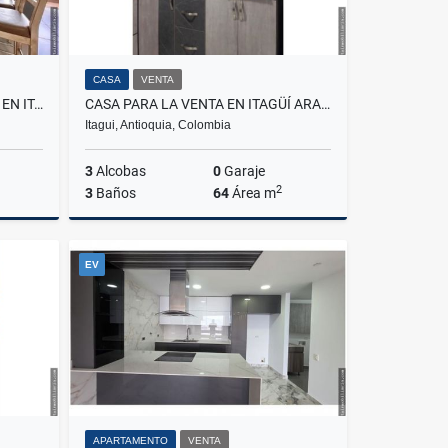
CASA
VENTA
APARTAMENTO PARA LA VENTA EN ITAGÜÍ SURAMÉRICA
CASA PARA LA VENTA EN ITAGÜÍ ARAGON
Itagui, Antioquia, Colombia
3
Alcobas
0
Garaje
2
3
Baños
64
Área m
Venta
Venta
EV
$300.000.000
APARTAMENTO
VENTA