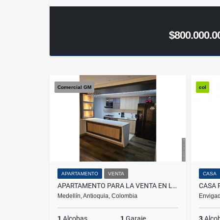
$800.000.0
Comercial GM
col
APARTAMENTO
VENTA
CASA
APARTAMENTO PARA LA VENTA EN LAURELES NOGAL
Medellín, Antioquia, Colombia
Envigad
1
Alcobas
1
Garaje
3
Alco