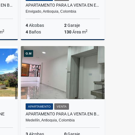
APARTAMENTO PARA LA VENTA EN BELLO NIQUIA
APARTAMENTO PARA LA VENTA EN ENVIGADO LOMA DE LAS BRUJAS
Envigado, Antioquia, Colombia
4
Alcobas
2
Garaje
2
2
 m
4
Baños
130
Área m
Venta
Venta
G.M
$1.200.000.000
APARTAMENTO
VENTA
NE
APARTAMENTO PARA LA VENTA EN BELEN PARQUE
Medellín, Antioquia, Colombia
3
Alcobas
0
Garaje