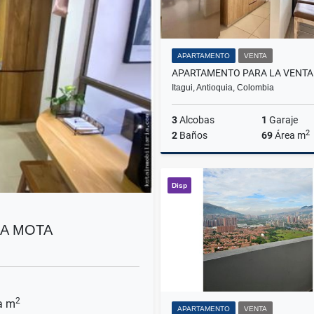
APARTAMENTO
VENTA
Itagui, Antioquia, Colombia
3
Alcobas
1
Garaje
2
2
Baños
69
Área m
Disp
$480.000.000
LA MOTA
2
a m
APARTAMENTO
VENTA