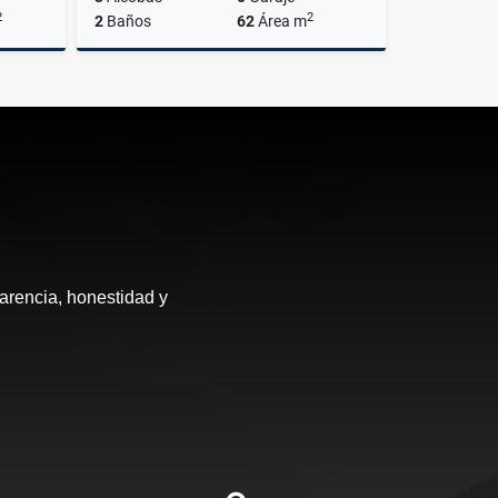
2
2
2
Baños
62
Área m
Venta
Venta
$380.000.000
arencia, honestidad y