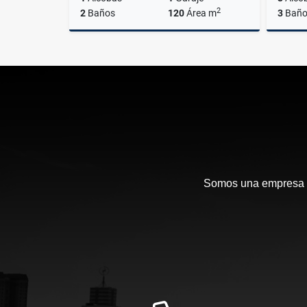
2
2
Baños
120
Área m
3
Baño
Venta
$780.000.000
Somos una empresa en