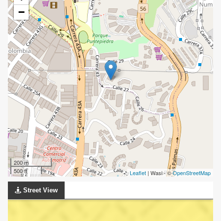
−
200 m
500 ft
Leaflet
| Wasi - ©
OpenStreetMap
Street View