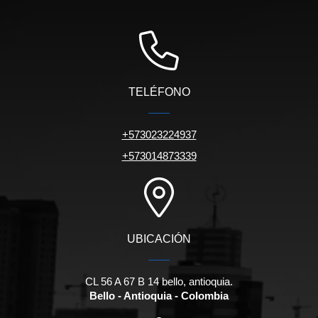
TELÉFONO
+573023224937
+573014873339
UBICACIÓN
CL 56 A 67 B 14 bello, antioquia.
Bello - Antioquia - Colombia