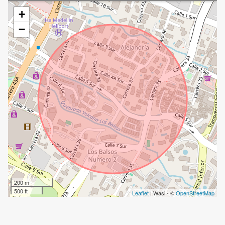
+
−
200 m
500 ft
Leaflet
| Wasi - ©
OpenStreetMap