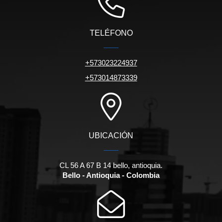
TELÉFONO
+573023224937
+573014873339
UBICACIÓN
CL 56 A 67 B 14 bello, antioquia.
Bello - Antioquia - Colombia