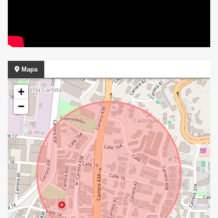
Mapa
+
−