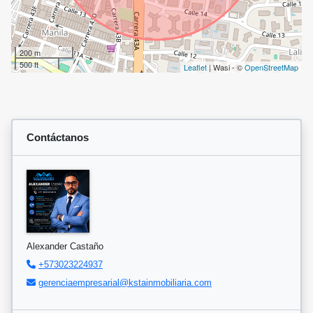
200 m
500 ft
Leaflet
| Wasi - ©
OpenStreetMap
Contáctanos
Alexander Castaño
+573023224937
gerenciaempresarial@kstainmobiliaria.com