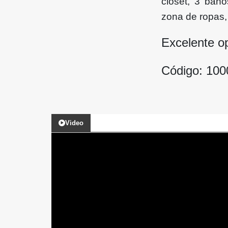
closet, 3 baño
zona de ropas, 
Excelente o
Código: 10
Video