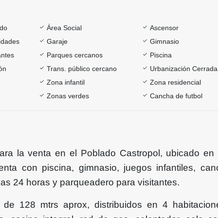
ado
Área Social
Ascensor
sidades
Garaje
Gimnasio
antes
Parques cercanos
Piscina
ón
Trans. público cercano
Urbanización Cerrada
Zona infantil
Zona residencial
Zonas verdes
Cancha de futbol
ara la venta en el Poblado Castropol, ubicado en
uenta con piscina, gimnasio, juegos infantiles, ca
a las 24 horas y parqueadero para visitantes.
 de 128 mtrs aprox, distribuidos en 4 habitacio