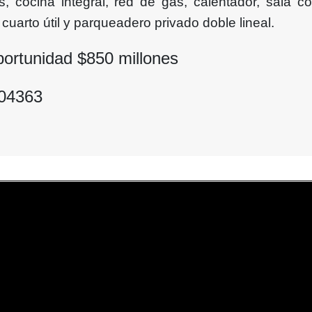
s, cocina integral, red de gas, calentador, sala c
cuarto útil y parqueadero privado doble lineal.
portunidad $
850
millones
004363