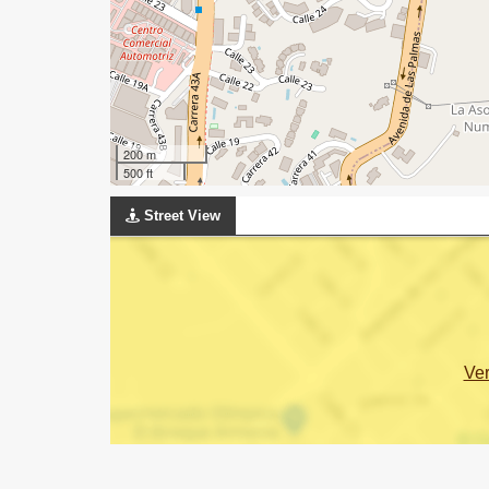
200 m
500 ft
Street View
Ve