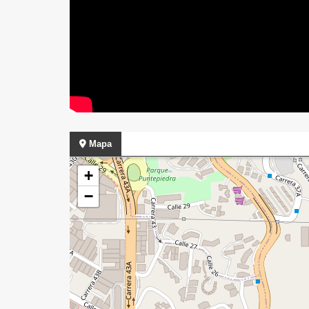
Mapa
+
−