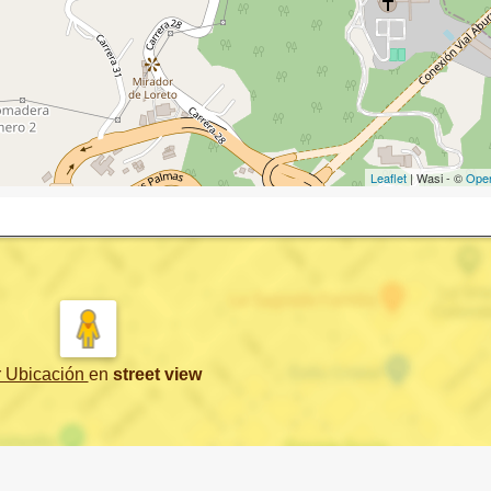
Leaflet
| Wasi - ©
Ope
r Ubicación
en
street view