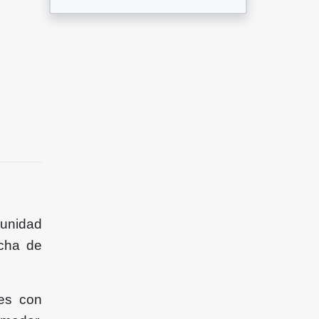
 unidad
ncha de
nes con