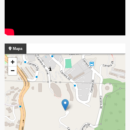
Mapa
+
−