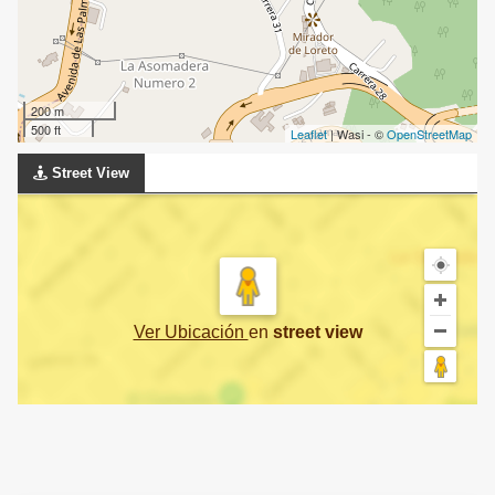
200 m
500 ft
Leaflet
| Wasi - ©
OpenStreetMap
Street View
Ver Ubicación
en
street view