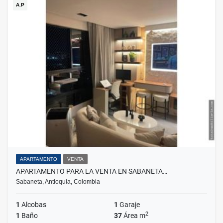
A.P
APARTAMENTO
VENTA
APARTAMENTO PARA LA VENTA EN SABANETA…
Sabaneta, Antioquia, Colombia
1
Alcobas
1
Garaje
2
1
Baño
37
Área m