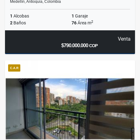
Medellín, Antioquia, Colombia
1
Alcobas
1
Garaje
2
2
Baños
76
Área m
Venta
$790.000.000
COP
C.A.R