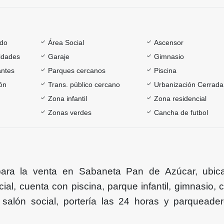
ado
Área Social
Ascensor
sidades
Garaje
Gimnasio
antes
Parques cercanos
Piscina
ón
Trans. público cercano
Urbanización Cerrada
Zona infantil
Zona residencial
Zonas verdes
Cancha de futbol
para la venta en Sabaneta Pan de Azúcar, ubic
ial, cuenta con piscina, parque infantil, gimnasio, 
 salón social, portería las 24 horas y parqueade