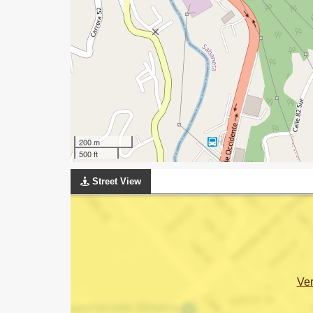
200 m
500 ft
Street View
Ve