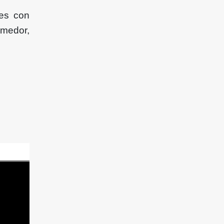
nes con
omedor,