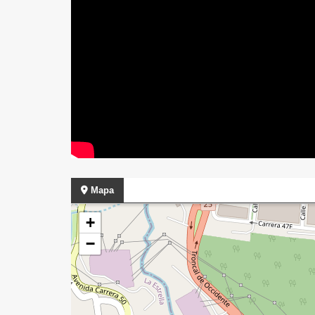
Mapa
+
−