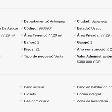
Departamento:
Antioquia
Ciudad:
Sabaneta
 De Azúcar
Código:
9986934
Estado:
Usado
77.29 m²
Área Terreno:
77.29 m²
Área Privada:
77.29 
Baños:
2
Garaje:
1
Pisos:
21
Año construcción:
2
:
Tipo de negocio:
Venta
Valor Administración
$380.000 COP
Baño auxiliar
Baño en habitación pr
Clósets
Cocina integral
Gas domiciliario
Zona de lavandería