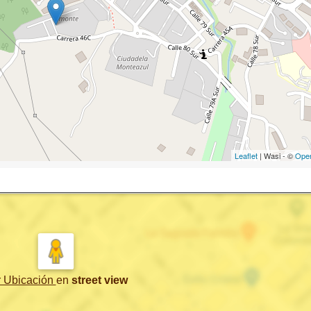
Leaflet
| Wasi - ©
Ope
r Ubicación
en
street view