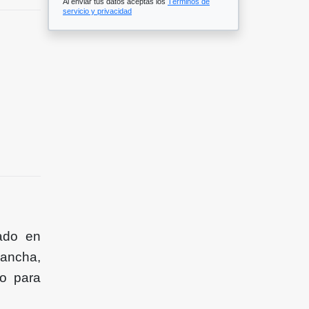
Al enviar tus datos aceptas los
Términos de
servicio y privacidad
ado en
cancha,
ro para