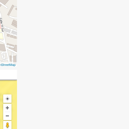
nStreetMap