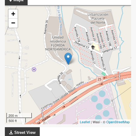
+
−
200 m
500 ft
Leaflet
| Wasi - ©
OpenStreetMap
Street View