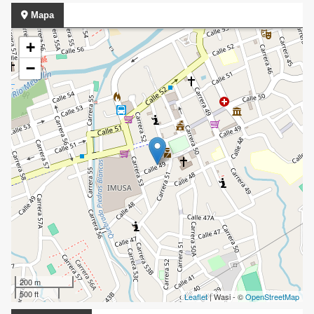
Mapa
+
−
200 m
500 ft
Leaflet
| Wasi - ©
OpenStreetMap