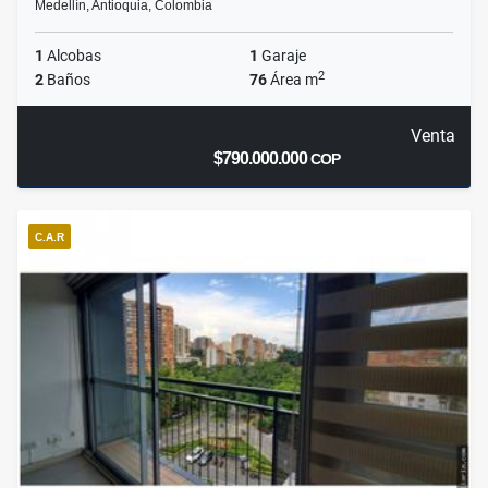
Medellín, Antioquia, Colombia
1
Alcobas
1
Garaje
2
2
Baños
76
Área m
Venta
$790.000.000
COP
C.A.R