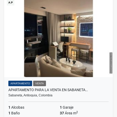
A.P
APARTAMENTO
VENTA
APARTAMENTO PARA LA VENTA EN SABANETA…
Sabaneta, Antioquia, Colombia
1
Alcobas
1
Garaje
2
1
Baño
37
Área m