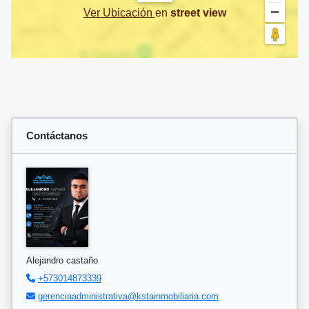
Ver Ubicación
en
street view
Contáctanos
Alejandro castaño
+573014873339
gerenciaadministrativa@kstainmobiliaria.com