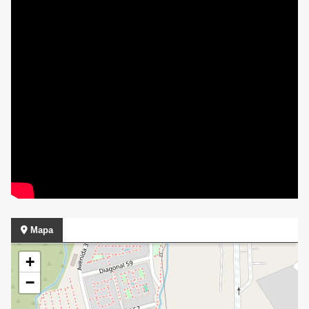
Mapa
+
−