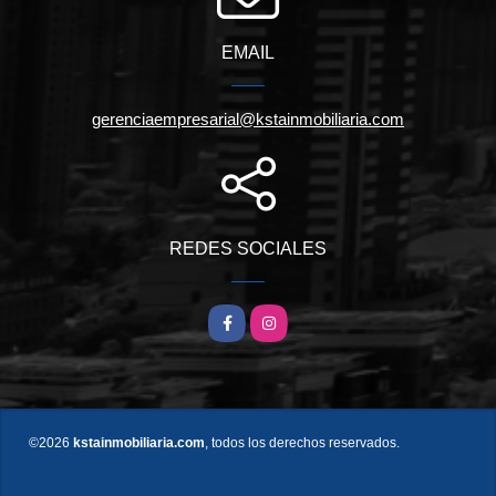
EMAIL
gerenciaempresarial@kstainmobiliaria.com
REDES SOCIALES
Facebook
Instagram
©2026
kstainmobiliaria.com
, todos los derechos reservados.