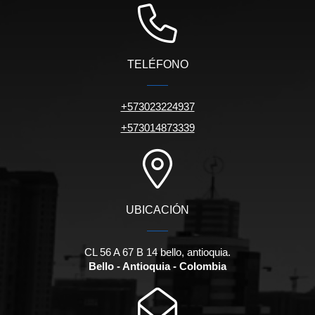
TELÉFONO
+573023224937
+573014873339
UBICACIÓN
CL 56 A 67 B 14 bello, antioquia.
Bello - Antioquia - Colombia