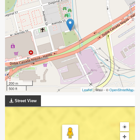
200 m
500 ft
Leaflet
| Wasi - ©
OpenStreetMap
Street View