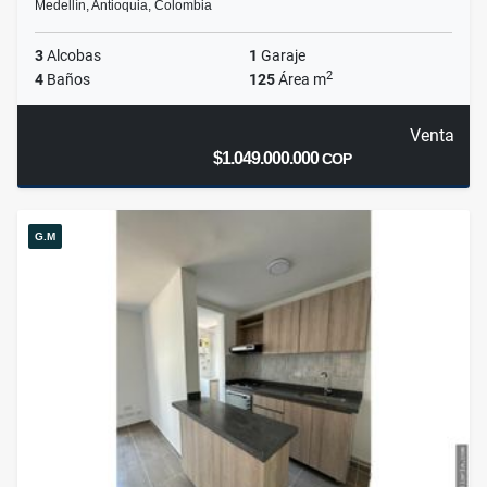
Medellín, Antioquia, Colombia
3
Alcobas
1
Garaje
2
4
Baños
125
Área m
Venta
$1.049.000.000
COP
G.M