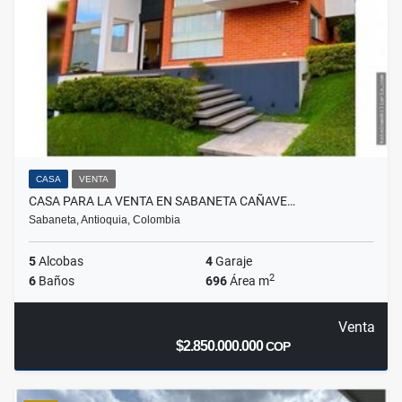
CASA
VENTA
CASA PARA LA VENTA EN SABANETA CAÑAVE…
Sabaneta, Antioquia, Colombia
5
Alcobas
4
Garaje
2
6
Baños
696
Área m
Venta
$2.850.000.000
COP