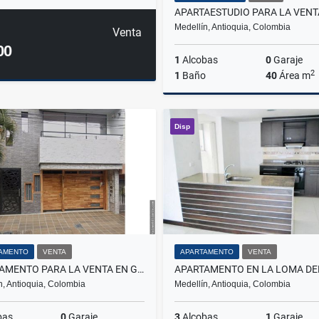
Medellín, Antioquia, Colombia
Venta
00
1
Alcobas
0
Garaje
2
1
Baño
40
Área m
Disp
$350.000.000
AMENTO
VENTA
APARTAMENTO
VENTA
APARTAMENTO PARA LA VENTA EN GUAYABAL CRISTO REY
n, Antioquia, Colombia
Medellín, Antioquia, Colombia
bas
0
Garaje
3
Alcobas
1
Garaje