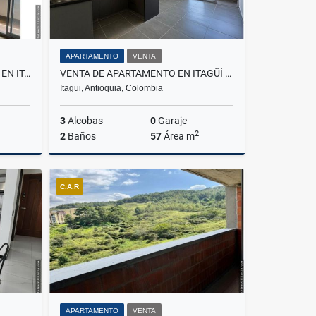
APARTAMENTO
VENTA
APARTAMENTO PARA LA VENTA EN ITAGÜÍ VILLA PAULA
VENTA DE APARTAMENTO EN ITAGÜÍ SECTOR LOS GÓMEZ
Itagui, Antioquia, Colombia
3
Alcobas
0
Garaje
2
2
Baños
57
Área m
Venta
Venta
C.A.R
$370.000.000
APARTAMENTO
VENTA