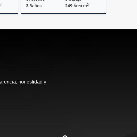
2
2
3
Baños
249
Área m
Venta
Venta
$1.450.000.000
arencia, honestidad y