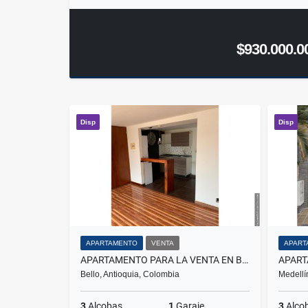
$930.000.0
Disp
Disp
APARTAMENTO
VENTA
APART
APARTAMENTO PARA LA VENTA EN BELLO EL TRAPICHE
Bello, Antioquia, Colombia
Medellí
3
Alcobas
1
Garaje
3
Alco