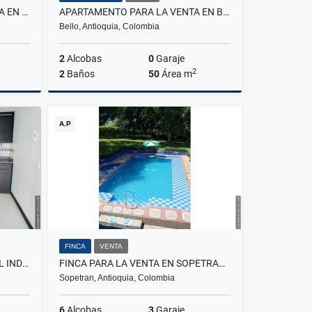
APARTAESTUDIO PARA LA VENTA EN SAN DIEGO
APARTAMENTO PARA LA VENTA EN BELLO LOS BUCAROS
Bello, Antioquia, Colombia
2
Alcobas
0
Garaje
2
2
Baños
50
Área m
Venta
Venta
A.P
$235.000.000
FINCA
VENTA
APARTAMENTO EN LA LOMA DEL INDIO
FINCA PARA LA VENTA EN SOPETRAN ANTIOQUIA
Sopetran, Antioquia, Colombia
6
Alcobas
3
Garaje