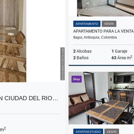
APARTAMENTO
VENTA
Itagui, Antioquia, Colombia
2
Alcobas
1
Garaje
2
2
Baños
63
Área m
Disp
$470.000.000
N CIUDAD DEL RIO…
2
 m
APARTAESTUDIO
VENTA