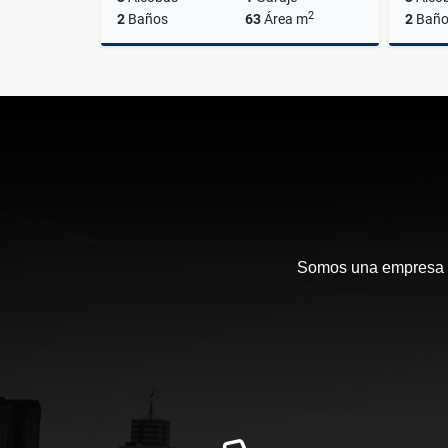
2
2
Baños
63
Área m
2
Baño
Venta
$280.000.000
Somos una empresa en