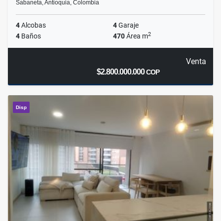
Sabaneta, Antioquia, Colombia
4
Alcobas
4
Garaje
2
4
Baños
470
Área m
Venta
$2.800.000.000
COP
Disp