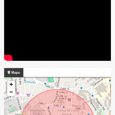
Mapa
+
−