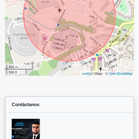
200 m
500 ft
Leaflet
| Wasi - ©
OpenStreetMap
Contáctanos