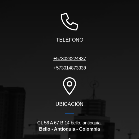
TELÉFONO
+573023224937
+573014873339
UBICACIÓN
CL 56 A 67 B 14 bello, antioquia.
Bello - Antioquia - Colombia