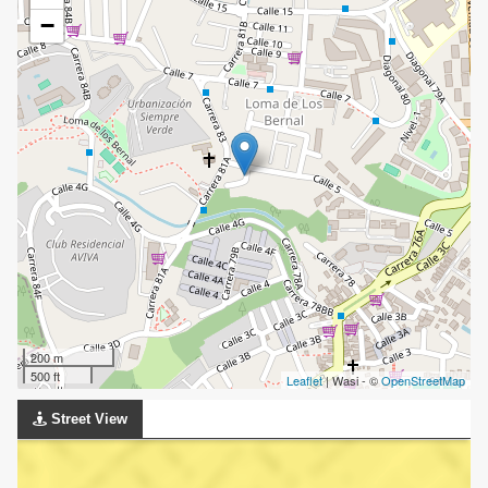
−
200 m
500 ft
Leaflet
| Wasi - ©
OpenStreetMap
Street View