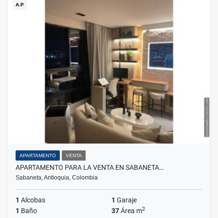
A.P
APARTAMENTO
VENTA
APARTAMENTO PARA LA VENTA EN SABANETA…
Sabaneta, Antioquia, Colombia
1
Alcobas
1
Garaje
2
1
Baño
37
Área m