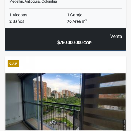
Medellín, Antioquia, Colombia
1
Alcobas
1
Garaje
2
2
Baños
76
Área m
Venta
$790.000.000
COP
C.A.R