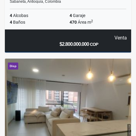
Sabaneta, Antioquia, Colombia
4
Alcobas
4
Garaje
2
4
Baños
470
Área m
Venta
$2.800.000.000
COP
Disp