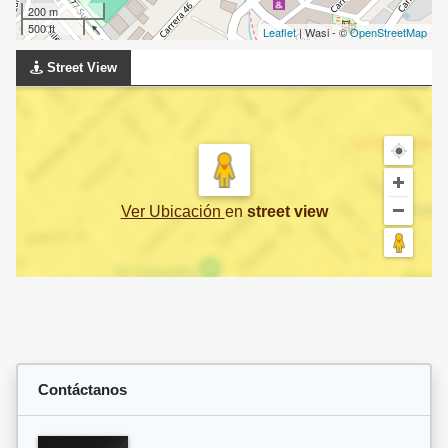
200 m
500 ft
Leaflet
| Wasi - ©
OpenStreetMap
Street View
Ver Ubicación
en
street view
Contáctanos