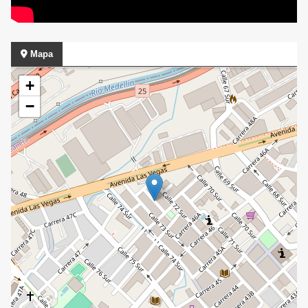
Mapa
+
−