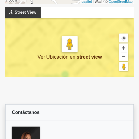
500 ft
Leaflet
| Wasi - ©
OpenStreetMap
Street View
Ver Ubicación
en
street view
Contáctanos