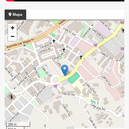
Mapa
+
−
200 m