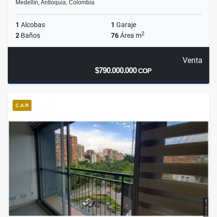
Medellín, Antioquia, Colombia
1
Alcobas
1
Garaje
2
2
Baños
76
Área m
Venta
$790.000.000
COP
C.A.R