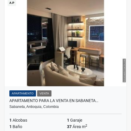
A.P
APARTAMENTO
VENTA
APARTAMENTO PARA LA VENTA EN SABANETA…
Sabaneta, Antioquia, Colombia
1
Alcobas
1
Garaje
2
1
Baño
37
Área m