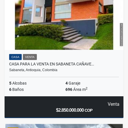
CASA
VENTA
CASA PARA LA VENTA EN SABANETA CAÑAVE…
Sabaneta, Antioquia, Colombia
5
Alcobas
4
Garaje
2
6
Baños
696
Área m
Venta
$2.850.000.000
COP