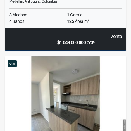
Medellín, Antioquia, Colombia
3
Alcobas
1
Garaje
2
4
Baños
125
Área m
Venta
$1.049.000.000
COP
G.M