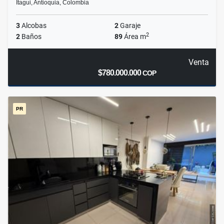
Itagui, Antioquia, Colombia
3
Alcobas
2
Garaje
2
2
Baños
89
Área m
Venta
$780.000.000
COP
PR