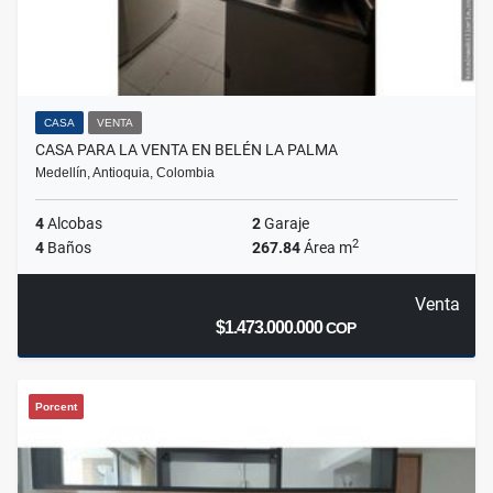
CASA
VENTA
CASA PARA LA VENTA EN BELÉN LA PALMA
Medellín, Antioquia, Colombia
4
Alcobas
2
Garaje
2
4
Baños
267.84
Área m
Venta
$1.473.000.000
COP
Porcent