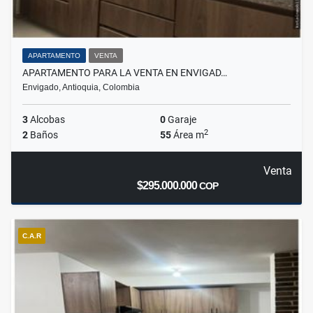
APARTAMENTO
VENTA
APARTAMENTO PARA LA VENTA EN ENVIGAD…
Envigado, Antioquia, Colombia
3
Alcobas
0
Garaje
2
2
Baños
55
Área m
Venta
$295.000.000
COP
C.A.R