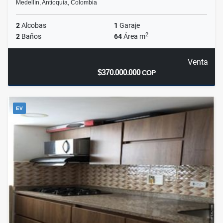
Medellín, Antioquia, Colombia
2
Alcobas
1
Garaje
2
2
Baños
64
Área m
Venta
$370.000.000
COP
EV