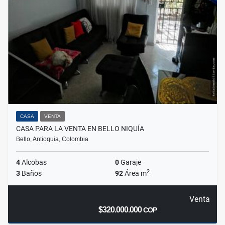
CASA
VENTA
CASA PARA LA VENTA EN BELLO NIQUÍA
Bello, Antioquia, Colombia
4
Alcobas
0
Garaje
2
3
Baños
92
Área m
Venta
$320.000.000
COP