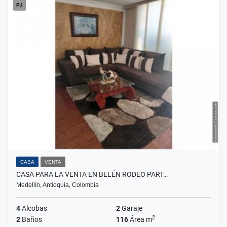
PJ
CASA
VENTA
CASA PARA LA VENTA EN BELÉN RODEO PART…
Medellín, Antioquia, Colombia
4
Alcobas
2
Garaje
2
2
Baños
116
Área m