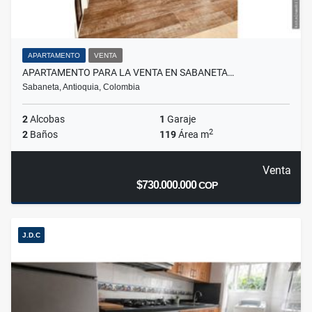
APARTAMENTO
VENTA
APARTAMENTO PARA LA VENTA EN SABANETA…
Sabaneta, Antioquia, Colombia
2
Alcobas
1
Garaje
2
2
Baños
119
Área m
Venta
$730.000.000
COP
J.D.C