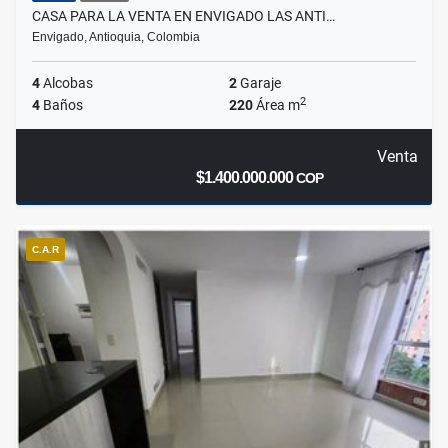
CASA PARA LA VENTA EN ENVIGADO LAS ANTI…
Envigado, Antioquia, Colombia
4
Alcobas
2
Garaje
2
4
Baños
220
Área m
Venta
$1.400.000.000
COP
C.A.R