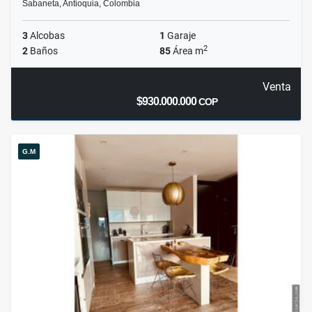
Sabaneta, Antioquia, Colombia
3
Alcobas
1
Garaje
2
2
Baños
85
Área m
Venta
$930.000.000
COP
G.M