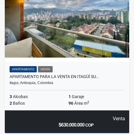
APARTAMENTO
VENTA
APARTAMENTO PARA LA VENTA EN ITAGÜÍ SU…
Itagui, Antioquia, Colombia
3
Alcobas
1
Garaje
2
2
Baños
96
Área m
Venta
$630.000.000
COP