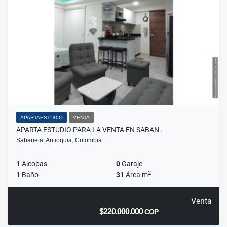
APARTAESTUDIO
VENTA
APARTA ESTUDIO PARA LA VENTA EN SABAN…
Sabaneta, Antioquia, Colombia
1
Alcobas
0
Garaje
2
1
Baño
31
Área m
Venta
$220.000.000
COP