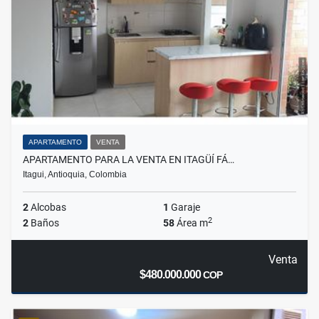
APARTAMENTO
VENTA
APARTAMENTO PARA LA VENTA EN ITAGÜÍ FÁ…
Itagui, Antioquia, Colombia
2
Alcobas
1
Garaje
2
2
Baños
58
Área m
Venta
$480.000.000
COP