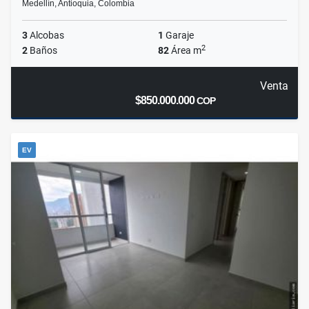
Medellín, Antioquia, Colombia
3
Alcobas
1
Garaje
2
2
Baños
82
Área m
Venta
$850.000.000
COP
EV