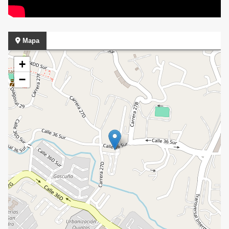
Mapa
+
−