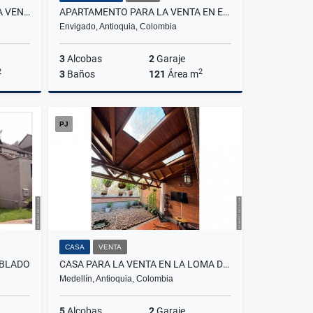
CASA DE TRES NIVELES PARA LA VENTA EN ENVIGADO LOMA BENEDICTINOS
APARTAMENTO PARA LA VENTA EN ENVIGADO LOMA DEL CHOCHO
Envigado, Antioquia, Colombia
3
Alcobas
2
Garaje
2
2
3
Baños
121
Área m
Venta
Venta
PJ
$1.300.000.000
CASA
VENTA
OBLADO
CASA PARA LA VENTA EN LA LOMA DE LOS BERNAL
Medellín, Antioquia, Colombia
5
Alcobas
2
Garaje