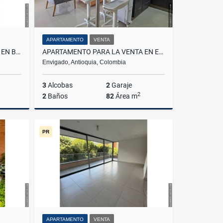
APARTAMENTO
VENTA
APARTAMENTO PARA LA VENTA EN BELLO AMAZONIA
APARTAMENTO PARA LA VENTA EN ENVIGADO LOMA DEL ESMERALDAL
Envigado, Antioquia, Colombia
3
Alcobas
2
Garaje
2
2
Baños
82
Área m
Venta
Venta
PR
$690.000.000
APARTAMENTO
VENTA