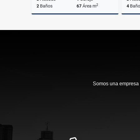
2
2
Baños
67
Área m
4
Baño
Venta
$420.000.000
Somos una empresa en