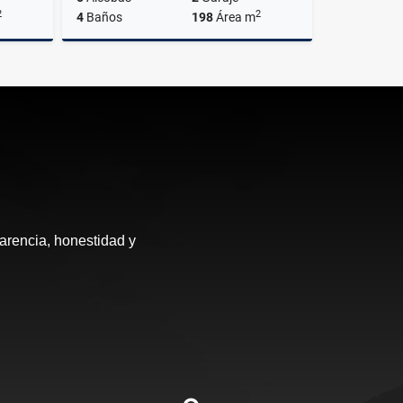
2
2
4
Baños
198
Área m
Venta
Venta
$1.010.000.000
arencia, honestidad y