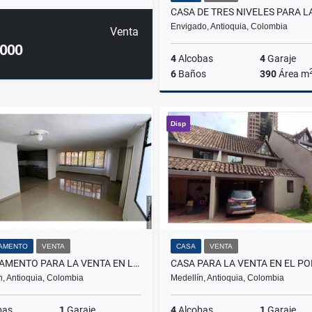
Envigado, Antioquia, Colombia
Venta
.000
4
Alcobas
4
Garaje
6
Baños
390
Área m
Disp
$2.990.000.000
AMENTO
VENTA
CASA
VENTA
APARTAMENTO PARA LA VENTA EN LAURELES
CASA PARA LA VENTA EN EL P
n, Antioquia, Colombia
Medellín, Antioquia, Colombia
bas
1
Garaje
4
Alcobas
1
Garaje