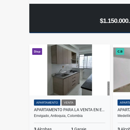
$1.150.000
Disp
C.B
APARTAMENTO
VENTA
APART
APARTAMENTO PARA LA VENTA EN ENVIGADO LA CUENCA
Envigado, Antioquia, Colombia
Medellí
3
Alcobas
1
Garaje
3
Alco