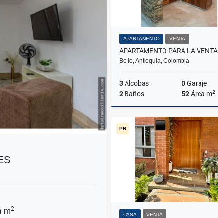
APARTAMENTO
VENTA
Bello, Antioquia, Colombia
3
Alcobas
0
Garaje
2
2
Baños
52
Área m
PR
$294.000.000
ES
2
a m
CASA
VENTA