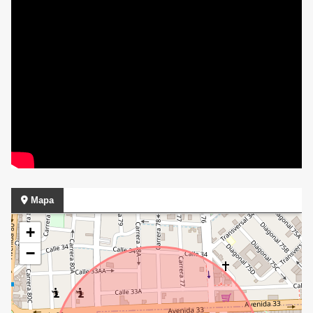
Mapa
+
−