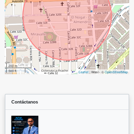
200 m
500 ft
Leaflet
| Wasi - ©
OpenStreetMap
Contáctanos