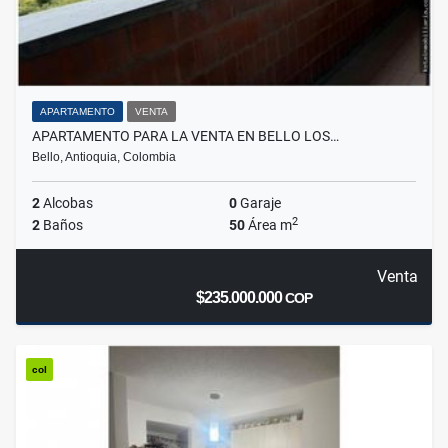
APARTAMENTO
VENTA
APARTAMENTO PARA LA VENTA EN BELLO LOS…
Bello, Antioquia, Colombia
2
Alcobas
0
Garaje
2
2
Baños
50
Área m
Venta
$235.000.000
COP
col