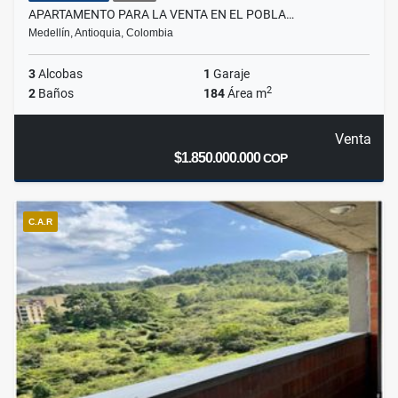
APARTAMENTO PARA LA VENTA EN EL POBLA…
Medellín, Antioquia, Colombia
3
Alcobas
1
Garaje
2
2
Baños
184
Área m
Venta
$1.850.000.000
COP
C.A.R