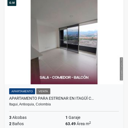
G.M
APARTAMENTO
VENTA
APARTAMENTO PARA ESTRENAR EN ITAGÜÍ C…
Itagui, Antioquia, Colombia
3
Alcobas
1
Garaje
2
2
Baños
63.49
Área m