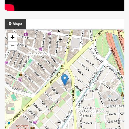
Mapa
+
−