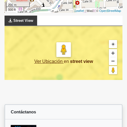
200 m
500 ft
Leaflet
| Wasi - ©
OpenStreetMap
Street View
Ver Ubicación
en
street view
Contáctanos