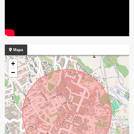
Mapa
+
−