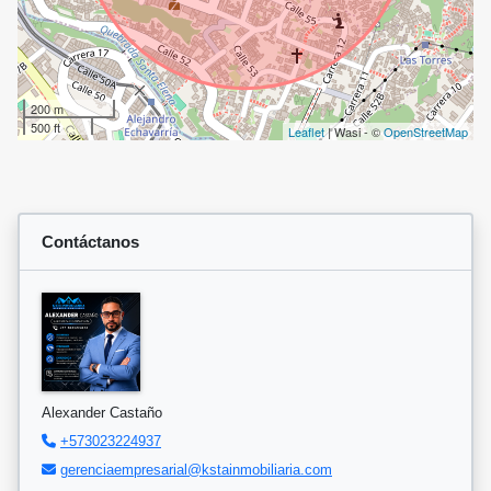
200 m
500 ft
Leaflet
| Wasi - ©
OpenStreetMap
Contáctanos
Alexander Castaño
+573023224937
gerenciaempresarial@kstainmobiliaria.com