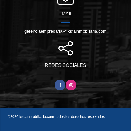
EMAIL
gerenciaempresarial@kstainmobiliaria.com
REDES SOCIALES
Facebook
Instagram
©2026
kstainmobiliaria.com
, todos los derechos reservados.