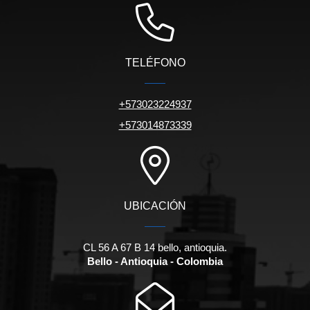
TELÉFONO
+573023224937
+573014873339
UBICACIÓN
CL 56 A 67 B 14 bello, antioquia.
Bello - Antioquia - Colombia