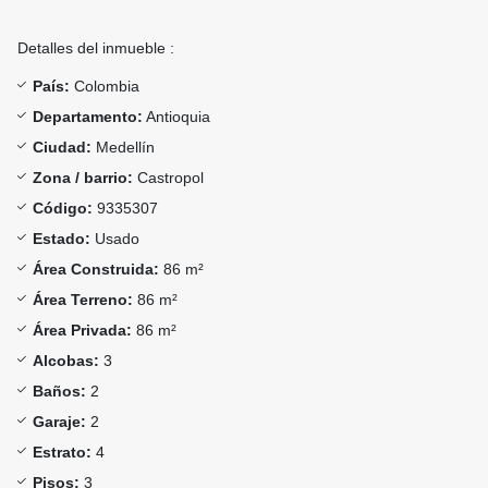
Detalles del inmueble :
País:
Colombia
Departamento:
Antioquia
Ciudad:
Medellín
Zona / barrio:
Castropol
Código:
9335307
Estado:
Usado
Área Construida:
86 m²
Área Terreno:
86 m²
Área Privada:
86 m²
Alcobas:
3
Baños:
2
Garaje:
2
Estrato:
4
Pisos:
3