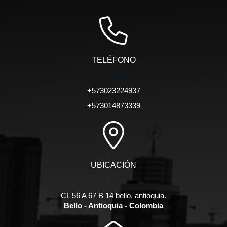
TELÉFONO
+573023224937
+573014873339
UBICACIÓN
CL 56 A 67 B 14 bello, antioquia.
Bello - Antioquia - Colombia