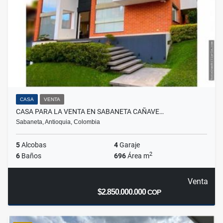
CASA
VENTA
CASA PARA LA VENTA EN SABANETA CAÑAVE…
Sabaneta, Antioquia, Colombia
5
Alcobas
4
Garaje
2
6
Baños
696
Área m
Venta
$2.850.000.000
COP