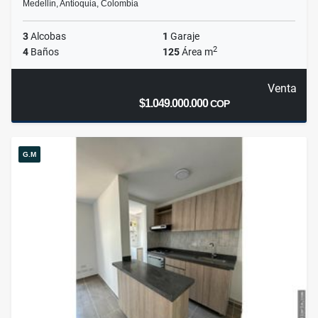
Medellín, Antioquia, Colombia
3
Alcobas
1
Garaje
2
4
Baños
125
Área m
Venta
$1.049.000.000
COP
G.M